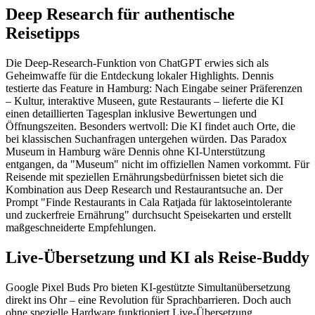
Deep Research für authentische
Reisetipps
Die Deep-Research-Funktion von ChatGPT erwies sich als
Geheimwaffe für die Entdeckung lokaler Highlights. Dennis
testierte das Feature in Hamburg: Nach Eingabe seiner Präferenzen
– Kultur, interaktive Museen, gute Restaurants – lieferte die KI
einen detaillierten Tagesplan inklusive Bewertungen und
Öffnungszeiten. Besonders wertvoll: Die KI findet auch Orte, die
bei klassischen Suchanfragen untergehen würden. Das Paradox
Museum in Hamburg wäre Dennis ohne KI-Unterstützung
entgangen, da "Museum" nicht im offiziellen Namen vorkommt. Für
Reisende mit speziellen Ernährungsbedürfnissen bietet sich die
Kombination aus Deep Research und Restaurantsuche an. Der
Prompt "Finde Restaurants in Cala Ratjada für laktoseintolerante
und zuckerfreie Ernährung" durchsucht Speisekarten und erstellt
maßgeschneiderte Empfehlungen.
Live-Übersetzung und KI als Reise-Buddy
Google Pixel Buds Pro bieten KI-gestützte Simultanübersetzung
direkt ins Ohr – eine Revolution für Sprachbarrieren. Doch auch
ohne spezielle Hardware funktioniert Live-Übersetzung