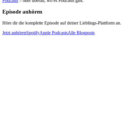
Podcasts
– oder überall, wo es Podcasts gibt.
Episode anhören
Höre dir die komplette Episode auf deiner Lieblings-Plattform an.
Jetzt anhören
Spotify
Apple Podcasts
Alle Blogposts
KI-gestützte Podcast-Suche und RAG-basierte Wissensdatenbank
für intelligente Antworten aus dem Podcast-Archiv.
Powered by OpenAI & Anthropic
Kontakt
hey@dennis-westermann.de