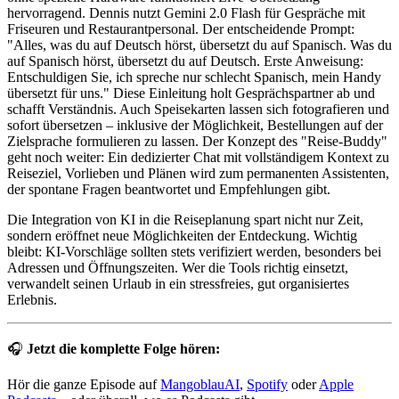
hervorragend. Dennis nutzt Gemini 2.0 Flash für Gespräche mit
Friseuren und Restaurantpersonal. Der entscheidende Prompt:
"Alles, was du auf Deutsch hörst, übersetzt du auf Spanisch. Was du
auf Spanisch hörst, übersetzt du auf Deutsch. Erste Anweisung:
Entschuldigen Sie, ich spreche nur schlecht Spanisch, mein Handy
übersetzt für uns." Diese Einleitung holt Gesprächspartner ab und
schafft Verständnis. Auch Speisekarten lassen sich fotografieren und
sofort übersetzen – inklusive der Möglichkeit, Bestellungen auf der
Zielsprache formulieren zu lassen. Der Konzept des "Reise-Buddy"
geht noch weiter: Ein dedizierter Chat mit vollständigem Kontext zu
Reiseziel, Vorlieben und Plänen wird zum permanenten Assistenten,
der spontane Fragen beantwortet und Empfehlungen gibt.
Die Integration von KI in die Reiseplanung spart nicht nur Zeit,
sondern eröffnet neue Möglichkeiten der Entdeckung. Wichtig
bleibt: KI-Vorschläge sollten stets verifiziert werden, besonders bei
Adressen und Öffnungszeiten. Wer die Tools richtig einsetzt,
verwandelt seinen Urlaub in ein stressfreies, gut organisiertes
Erlebnis.
🎧
Jetzt die komplette Folge hören:
Hör die ganze Episode auf
MangoblauAI
,
Spotify
oder
Apple