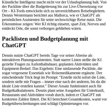
Künstliche Intelligenz macht nicht vor der Urlaubsplanung halt. Von
der Packliste über die Budgetierung bis zur Live-Übersetzung vor
Ort – KI-Tools entwickeln sich zu unverzichtbaren Reisebegleitern.
Dennis Westermann berichtet aus Mallorca, wie er ChatGPT als
persönlichen Assistenten für seine sechswöchige Reise nutzt. Die
Erkenntnisse zeigen: Wer KI richtig einsetzt, spart Zeit, Nerven und
entdeckt Orte, die sonst verborgen geblieben wären.
Packlisten und Budgetplanung mit
ChatGPT
Dennis nutzte ChatGPT bereits Tage vor seiner Abreise als
interaktiven Planungsassistenten. Statt starrer Listen stellte die KI
gezielte Fragen zu Aufenthaltsdauer, geplanten Aktivitäten und
Equipment-Bedarf. Das Ergebnis: Eine umfassende Packliste, die
sogar vergessene Essentials wie Reisemedikamente ergänzte. Der
entscheidende Trick liegt im Prompt: "Erstelle nicht sofort die Liste,
sondern stelle mir Fragen – immer eine nach der anderen, bis du die
ideale Liste erstellen kannst." Dieser Ansatz funktioniert auch für
Budgetkalkulationen. Dennis plant seine Ausgaben für Unterkunft,
Restaurants und Aktivitäten vorab durch, indem er ChatGPT mit
konkreten Zahlen füttert. Die KI berechnet Gesamtkosten, warnt vor
Budgetüberschreitungen und schlägt Optimierungen vor.